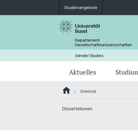
Studienangebote
Departement
Gesellschaftswissenschaften
Gender Studies
Aktuelles
Studiu
Doktorat
News
Studienangebote
Dissertationen
Publikationen
Personen
Dissertationen
Mobilität