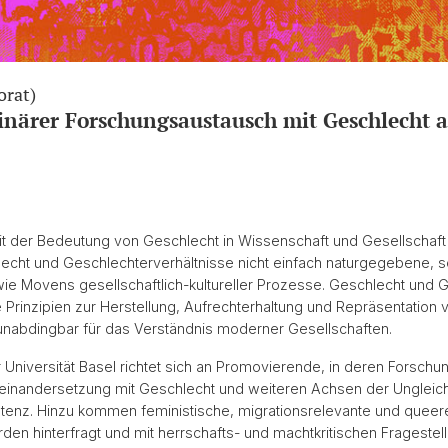
orat)
inärer Forschungsaustausch mit Geschlecht a
t der Bedeutung von Geschlecht in Wissenschaft und Gesellschaft
lecht und Geschlechterverhältnisse nicht einfach naturgegebene, s
ie Movens gesellschaftlich-kultureller Prozesse. Geschlecht und 
Prinzipien zur Herstellung, Aufrechterhaltung und Repräsentation 
 unabdingbar für das Verständnis moderner Gesellschaften.
 Universität Basel richtet sich an Promovierende, in deren Forschu
useinandersetzung mit Geschlecht und weiteren Achsen der Ungleich
enz. Hinzu kommen feministische, migrationsrelevante und queere
n hinterfragt und mit herrschafts- und machtkritischen Frageste