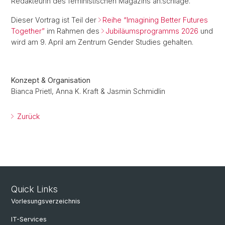
Redakteurin des feministischen Magazins an.schläge.
Dieser Vortrag ist Teil der
Reihe “Imagining Better Futures
Together”
im Rahmen des
Jubiläumsprogramms 2026
und
wird am 9. April am Zentrum Gender Studies gehalten.
Konzept & Organisation
Bianca Prietl, Anna K. Kraft & Jasmin Schmidlin
Zurück
Quick Links
Vorlesungsverzeichnis
IT-Services