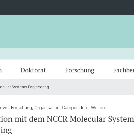
m
Doktorat
Forschung
Fachbe
ecular Systems Engineering
Studienfachberatung
Graduiertenprogramm Gender Studies
Guest Researchers
Prakti
Bibliot
Basel
Prüfungen & Schriftliche Arbeiten
Engage
News, Forschung, Organisation, Campus, Info, Weitere
tion mit dem NCCR Molecular System
ring