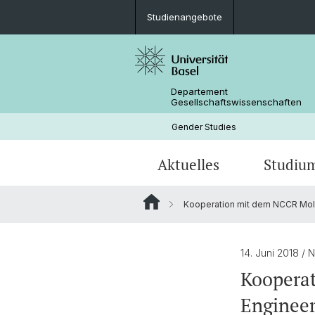
Studienangebote
Departement
Gesellschaftswissenschaften
Gender Studies
Aktuelles
Studiu
Kooperation mit dem NCCR Mol
News
Studienangebote
Dissertationen
Publikationen
Personen
Mobilität
14. Juni 2018
/ 
Koopera
Enginee