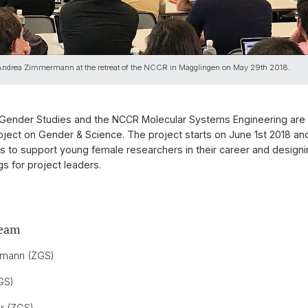
y Andrea Zimmermann at the retreat of the NCCR in Magglingen on May 29th 2018.
 Gender Studies and the NCCR Molecular Systems Engineering are
roject on Gender & Science. The project starts on June 1st 2018 an
s to support young female researchers in their career and design
ngs for project leaders.
team
mann (ZGS)
GS)
r (ZGS)