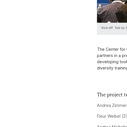
Kick-off: Talk b
The Center for
partners in a p
developing tool
diversity traini
The project 
Andrea Zimmer
Fleur Weibel (Z
Andrea Maihofe