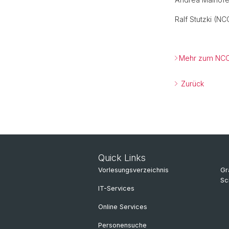
Ralf Stutzki (NC
Mehr zum NCC
Zurück
Quick Links
Vorlesungsverzeichnis
Gr
Sc
IT-Services
Online Services
Personensuche