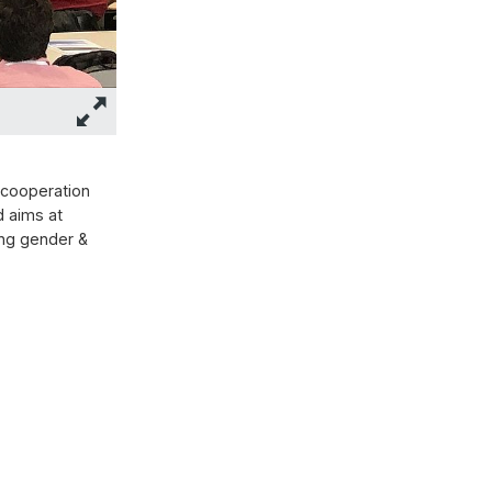
 cooperation
d aims at
ing gender &