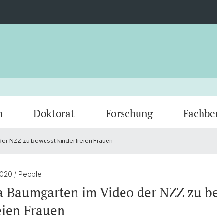
m
Doktorat
Forschung
Fachbe
der NZZ zu bewusst kinderfreien Frauen
Studienfachberatung
Graduiertenprogramm Gender Studies
Guest Researchers
Prakti
Bibliot
Basel
Prüfungen & Schriftliche Arbeiten
Engage
2020
/ People
a Baumgarten im Video der NZZ zu b
eien Frauen