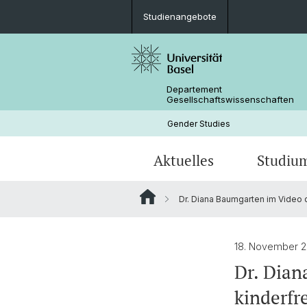
Studienangebote
Departement
Gesellschaftswissenschaften
Gender Studies
Aktuelles
Studiu
Dr. Diana Baumgarten im Video 
News
Studienangebote
Dissertationen
Publikationen
Personen
Mobilität
18. November 
Dr. Dian
kinderfr