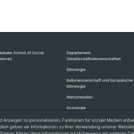
aduate School of Social
Departement
iences
Gesellschaftswissenschaften
Ethnologie
Kulturwissenschaft und Europäische
Ethnologie
Nahoststudien
Soziologie
Nachhaltigkeitsforschung
 Anzeigen zu personalisieren, Funktionen für soziale Medien anbiet
dem geben wir Informationen zu Ihrer Verwendung unserer Website a
Politikwissenschaft
artner führen diese Informationen möglicherweise mit weiteren D