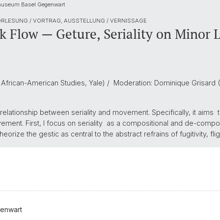
stmuseum Basel Gegenwart
RLESUNG / VORTRAG, AUSSTELLUNG / VERNISSAGE
low — Geture, Seriality on Minor Li
d African-American Studies, Yale) / Moderation: Dominique Grisard (
 relationship between seriality and movement. Specifically, it aims to
ment. First, I focus on seriality as a compositional and de-composi
ize the gestic as central to the abstract refrains of fugitivity, fligh
genwart