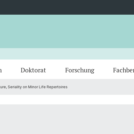
m
Doktorat
Forschung
Fachbe
, Seriality on Minor Life Repertoires
Studienfachberatung
Graduiertenprogramm Gender Studies
Guest Researchers
Prakti
Bibliot
Basel
Prüfungen & Schriftliche Arbeiten
Engage