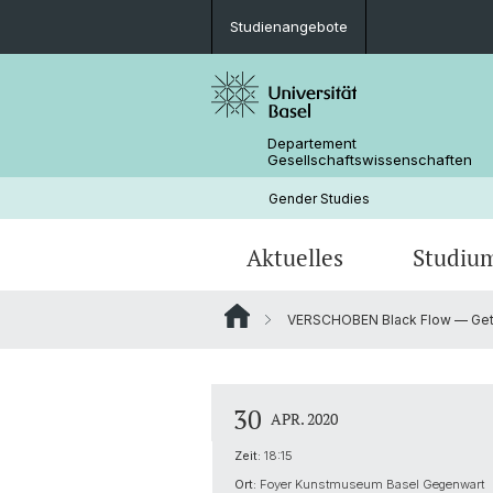
Studienangebote
Departement
Gesellschaftswissenschaften
Gender Studies
Aktuelles
Studiu
VERSCHOBEN Black Flow — Geture
News
Studienangebote
Dissertationen
Publikationen
Personen
Mobilität
30
APR. 2020
Zeit:
18:15
Ort:
Foyer Kunstmuseum Basel Gegenwart