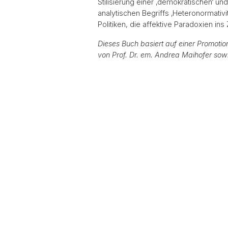
Stilisierung einer ‚demokratischen‘ un
analytischen Begriffs ‚Heteronormativi
Politiken, die affektive Paradoxien ins 
Dieses Buch basiert auf einer Promotion
von Prof. Dr. em. Andrea Maihofer sowi