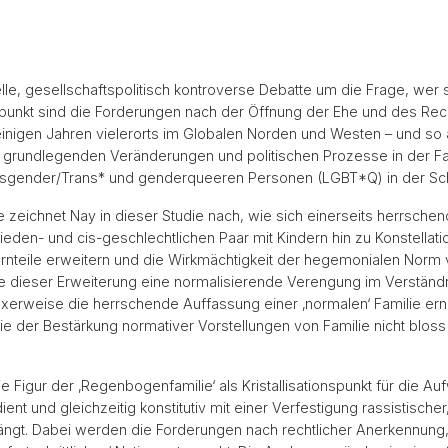
lle, gesellschaftspolitisch kontroverse Debatte um die Frage, wer s
unkt sind die Forderungen nach der Öffnung der Ehe und des Recht
 einigen Jahren vielerorts im Globalen Norden und Westen – und so 
n grundlegenden Veränderungen und politischen Prozesse in der Fa
nsgender/Trans* und genderqueeren Personen (LGBT*Q) in der Sc
 zeichnet Nay in dieser Studie nach, wie sich einerseits herrschen
den- und cis-geschlechtlichen Paar mit Kindern hin zu Konstellatio
ternteile erweitern und die Wirkmächtigkeit der hegemonialen Norm
ge dieser Erweiterung eine normalisierende Verengung im Verständ
erweise die herrschende Auffassung einer ‚normalen‘ Familie erneu
e der Bestärkung normativer Vorstellungen von Familie nicht bloss
ie Figur der ‚Regenbogenfamilie‘ als Kristallisationspunkt für die A
ent und gleichzeitig konstitutiv mit einer Verfestigung rassistischer
gt. Dabei werden die Forderungen nach rechtlicher Anerkennung, 