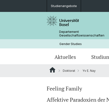
Studienangebote
Departement
Gesellschaftswissenschaften
Gender Studies
Aktuelles
Studiu
Doktorat
Yv E. Nay
News
Studienangebote
Dissertationen
Publikationen
Personen
Mobilität
Feeling Family
Affektive Paradoxien der