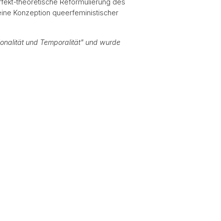
 affekt-theoretische Reformulierung des
r eine Konzeption queerfeministischer
tionalität und Temporalität" und wurde