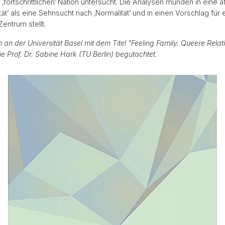
d ‚fortschrittlichen‘ Nation untersucht. Die Analysen münden in eine
tät’ als eine Sehnsucht nach ‚Normalität’ und in einen Vorschlag fü
Zentrum stellt.
 an der Universität Basel mit dem Titel "Feeling Family. Queere Rela
e Prof. Dr. Sabine Hark (TU Berlin) begutachtet.