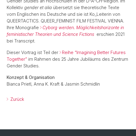
Gender Studies an Hochschulen in der D-A-CH-Region. Im
Kollektiv
gender et alia
übersetzt sie theoretische Texte
vom Englischen ins Deutsche und sie ist Ko_Leiterin von
QUEERTACTICS. QUEER_FEMINIST FILM FESTIVAL VIENNA.
Ihre Monografie
Cyborg werden. Möglichkeitshorizonte in
feministischer Theorien und Science Fictions
erschien 2021
bei Transcript.
Dieser Vortrag ist Teil der
Reihe “Imagining Better Futures
Together”
im Rahmen des 25 Jahre Jubiläums des Zentrum
Gender Studies.
Konzept & Organisation
Bianca Prietl, Anna K. Kraft & Jasmin Schmidlin
Zurück