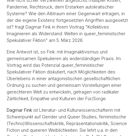
Wie nicht schier verzweifeln angesichts multipler Krisen,
Pandemie, Rechtsruck, dem Erstarken autokratischer
Systeme? Wie den Albtraum einer Gegenwart ertragen, in
der die eigene Existenz fortgesetzten Angriffen ausgesetzt
ist? fragt Dagmar Fink in ihrem Vortrag "Kollektives
Imaginieren als Widerstand: Welten in queer_feministscher
Spekulativer Fiktion" am 5. März 2026.
Eine Antwort ist, so Fink: mit Imaginaktivismus und
gemeinsamen Spekulieren als widerständiger Praxis. Im
Vortrag wird das Potenzial queer_feministischer
Spekulativer Fiktion diskutiert, nach Möglichkeiten des
Überlebens in einer antagonistischen gesellschaftlichen
Ordnung zu suchen und gemeinsam Vorstellungen einer
gerechteren Welt zu entwickeln, getragen von radikaler
Zärtlichkeit, Empathie und Kulturen der Für/Sorge.
Dagmar Fink
ist Literatur- und Kulturwissenschafterin mit
Schwerpunkt auf Gender und Queer Studies, feministische
(Techno)Wissenschaftskritik, Repräsentationskritik, Science
Fiction und queeren Weiblichkeiten. Sie lehrt u.a. in den